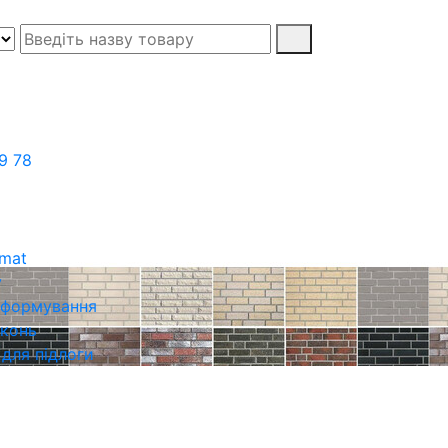
9 78
rmat
у
о формування
іконь
 для підлоги