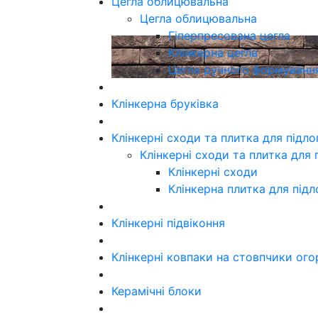
Цегла облицювальна
Цегла облицювальна
Гіперпресована цегла
Клінкерна цегла
Цегла ручного формуванн
Клінкерна бруківка
Клінкерні сходи та плитка для підл
Клінкерні сходи та плитка для 
Клінкерні сходи
Клінкерна плитка для підл
Клінкерні підвіконня
Клінкерні ковпаки на стовпчики ого
Керамічні блоки