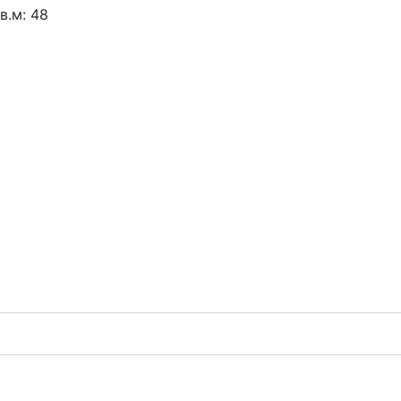
в.м:
48