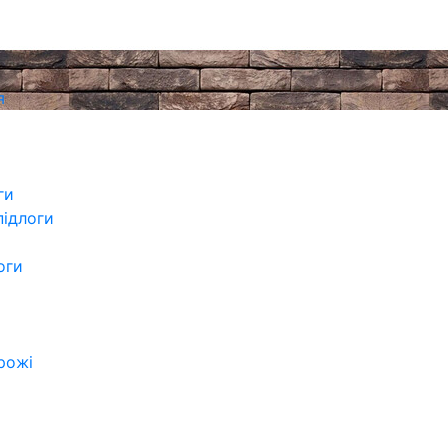
я
оги
підлоги
оги
рожі