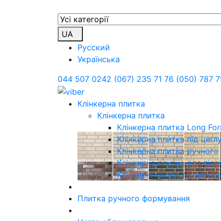
UA
Русский
Українська
044 507 0242
(067) 235 71 76
(050) 787 7
Клінкерна плитка
Клінкерна плитка
Клінкерна плитка Long Fo
Клінкерна плитка під цегл
Клінкерна плитка ручног
Клінкерна плитка для підв
Клінкерні сходи та плитка
Плитка ручного формування