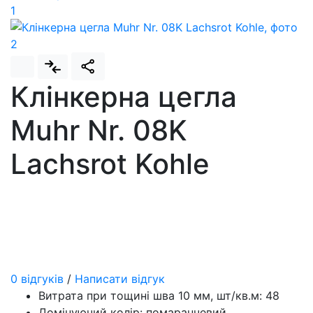
Клінкерна цегла
Muhr Nr. 08K
Lachsrot Kohle
0 відгуків
/
Написати відгук
Витрата при тощині шва 10 мм, шт/кв.м:
48
Домінуючий колір:
помаранчевий