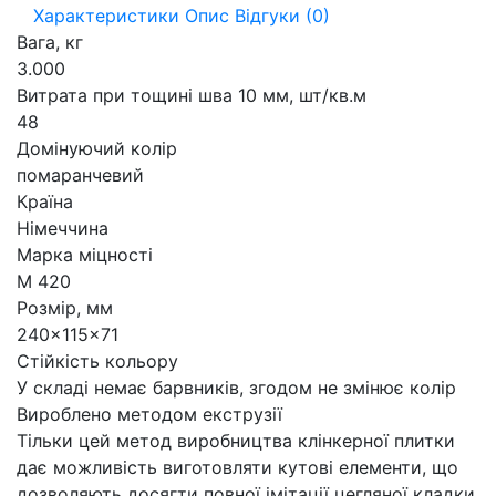
Характеристики
Опис
Відгуки (0)
Вага, кг
3.000
Витрата при тощині шва 10 мм, шт/кв.м
48
Домінуючий колір
помаранчевий
Країна
Німеччина
Марка міцності
М 420
Розмір, мм
240x115x71
Стійкість кольору
У складі немає барвників, згодом не змінює колір
Вироблено методом екструзії
Тільки цей метод виробництва клінкерної плитки
дає можливість виготовляти кутові елементи, що
дозволяють досягти повної імітації цегляної кладки