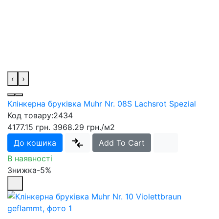
‹
›
Клінкерна бруківка Muhr Nr. 08S Lachsrot Spezial
Код товару:
2434
4177.15 грн.
3968.29 грн.
/м2
До кошика
Add To Cart
В наявності
Знижка-5%