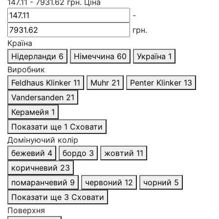
147.11
-
7931.62
грн.
Ціна
-
грн.
Країна
Нідерланди
6
Німеччина
60
Україна
1
Виробник
Feldhaus Klinker
11
Muhr
21
Penter Klinker
13
Vandersanden
21
Керамейя
1
Показати ще 1
Сховати
Домінуючий колір
бежевий
4
бордо
3
жовтий
11
коричневий
23
помаранчевий
9
червоний
12
чорний
5
Показати ще 3
Сховати
Поверхня