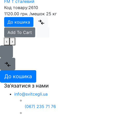
FM T сталевий
Код товару:
2610
1120.00 грн.
/мешок 25 кг
До кошика
Add To Cart
‹
›
До кошика
Зв’язатися з нами
info@svitcegli.ua
(067) 235 71 76