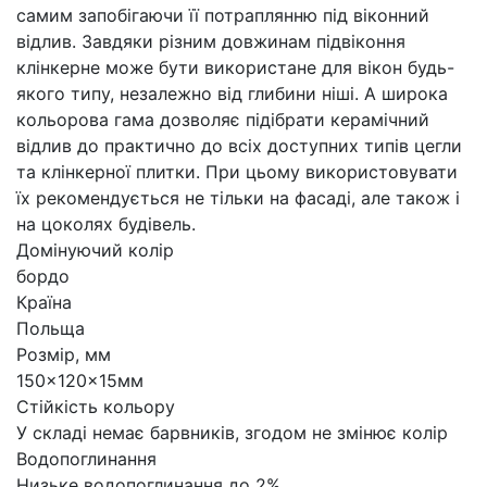
самим запобігаючи її потраплянню під віконний
відлив. Завдяки різним довжинам підвіконня
клінкерне може бути використане для вікон будь-
якого типу, незалежно від глибини ніші. А широка
кольорова гама дозволяє підібрати керамічний
відлив до практично до всіх доступних типів цегли
та клінкерної плитки. При цьому використовувати
їх рекомендується не тільки на фасаді, але також і
на цоколях будівель.
Домінуючий колір
бордо
Країна
Польща
Розмір, мм
150x120x15мм
Стійкість кольору
У складі немає барвників, згодом не змінює колір
Водопоглинання
Низьке водопоглинання до 2%