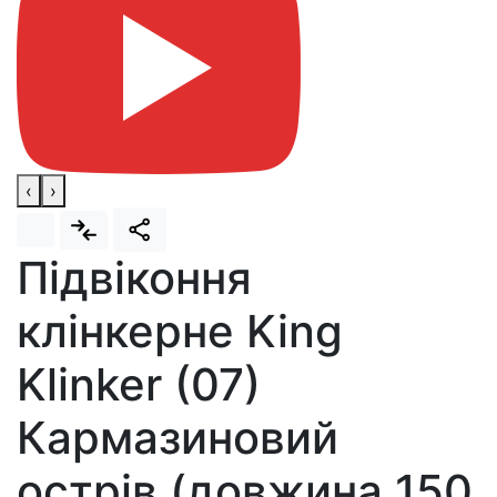
‹
›
Підвіконня
клінкерне King
Klinker (07)
Кармазиновий
острів (довжина 150