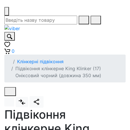
0
Клінкерні підвіконня
Підвіконня клінкерне King Klinker (17)
Оніксовий чорний (довжина 350 мм)
Підвіконня
клінкерне King