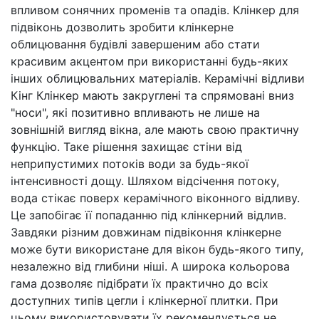
впливом сонячних променів та опадів. Клінкер для
підвіконь дозволить зробити клінкерне
облицювання будівлі завершеним або стати
красивим акцентом при використанні будь-яких
інших облицювальних матеріалів. Керамічні відливи
Кінг Клінкер мають закруглені та спрямовані вниз
"носи", які позитивно впливають не лише на
зовнішній вигляд вікна, але мають свою практичну
функцію. Таке рішення захищає стіни від
неприпустимих потоків води за будь-якої
інтенсивності дощу. Шляхом відсічення потоку,
вода стікає поверх керамічного віконного відливу.
Це запобігає її попаданню під клінкерний відлив.
Завдяки різним довжинам підвіконня клінкерне
може бути використане для вікон будь-якого типу,
незалежно від глибини ніші. А широка кольорова
гама дозволяє підібрати їх практично до всіх
доступних типів цегли і клінкерної плитки. При
цьому використовувати їх рекомендується не