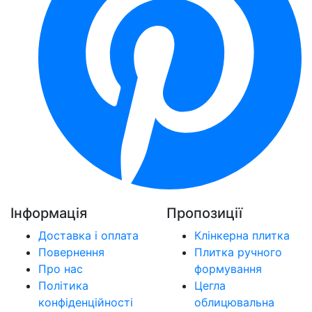
Інформація
Пропозиції
Доставка і оплата
Клінкерна плитка
Повернення
Плитка ручного
Про нас
формування
Політика
Цегла
конфіденційності
облицювальна