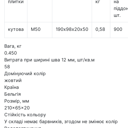
плитки
кг
на
піддон
шт.
кутова
M50
190х98х20х50
0,58
900
Вага, кг
0.450
Витрата при ширині шва 12 мм, шт/кв.м
58
Домінуючий колір
жовтий
Країна
Бельгія
Розмір, мм
210x65x20
Стійкість кольору
У складі немає барвників, згодом не змінює колір