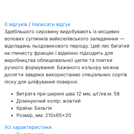
0 відгуків
/
Написати відгук
Здебільшого сировину видобувають із місцевих
еолових суглинків вейкселівського заледеніння —
відкладень льодовикового періоду. Цей лес багатий
на глинисту фракцію і відмінно підходить для
виробництва облицювальної цегли та плитки
ручного формування. Бажаного кольору можна
досягти завдяки використанню спеціальних сортів
піску для шліфування поверхні.
Витрата при ширині шва 12 мм, шт/кв.м:
58
Домінуючий колір:
жовтий
Країна:
Бельгія
Розмір, мм:
210x65x20
Усі характеристики