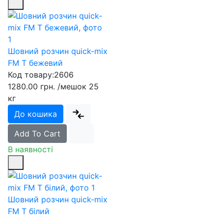
Шовний розчин quick-mix
FM T бежевий
Код товару:
2606
1280.00 грн.
/мешок 25
кг
До кошика
Add To Cart
В наявності
Шовний розчин quick-mix
FM T білий