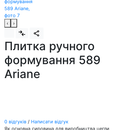
‹
›
Плитка ручного
формування 589
Ariane
0 відгуків
/
Написати відгук
Як основна сировина для виробництва цегли