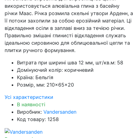
використовується алювіальна глина з басейну
річки Маас. Річка розмила скельні утвори Арденн, а
її потоки захопили за собою ерозійний матеріал. Ці
відкладення осіли в заплаві вниз за течією річки.
Правильно змішані глинисті відкладення служать
ідеальною сировиною для облицювальної цегли та
плитки ручного формування.
Витрата при ширині шва 12 мм, шт/кв.м:
58
Домінуючий колір:
коричневий
Країна:
Бельгія
Розмір, мм:
210×65×20
Усі характеристики
В наявності
Виробник:
Vandersanden
Код товару: 1258