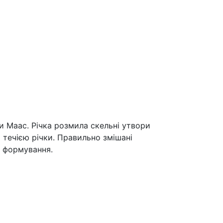
и Маас. Річка розмила скельні утвори
а течією річки. Правильно змішані
о формування.