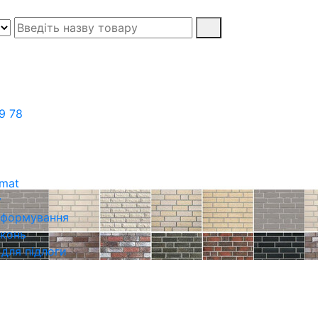
9 78
rmat
у
о формування
іконь
 для підлоги