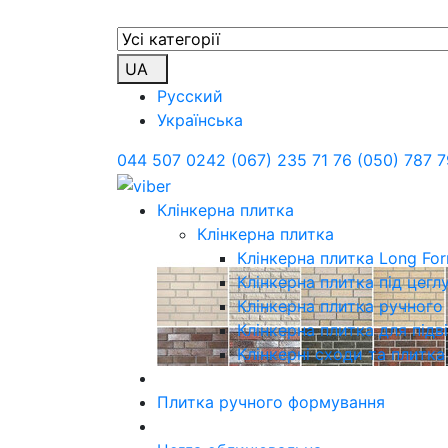
UA
Русский
Українська
044 507 0242
(067) 235 71 76
(050) 787 7
Клінкерна плитка
Клінкерна плитка
Клінкерна плитка Long Fo
Клінкерна плитка під цегл
Клінкерна плитка ручног
Клінкерна плитка для підв
Клінкерні сходи та плитка
Плитка ручного формування