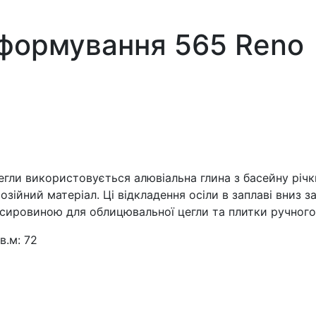
 формування 565 Reno
гли використовується алювіальна глина з басейну річк
озійний матеріал. Ці відкладення осіли в заплаві вниз з
 сировиною для облицювальної цегли та плитки ручног
в.м:
72