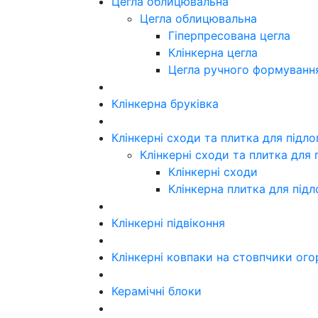
Цегла облицювальна
Цегла облицювальна
Гіперпресована цегла
Клінкерна цегла
Цегла ручного формуванн
Клінкерна бруківка
Клінкерні сходи та плитка для підл
Клінкерні сходи та плитка для 
Клінкерні сходи
Клінкерна плитка для підл
Клінкерні підвіконня
Клінкерні ковпаки на стовпчики ого
Керамічні блоки