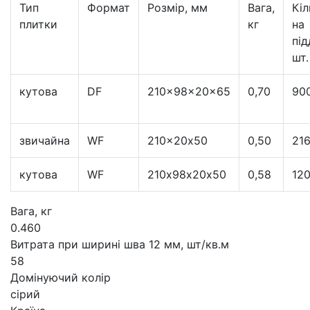
Тип
Формат
Розмір, мм
Вага,
Кіл
плитки
кг
на
під
шт.
кутова
DF
210x98x20x65
0,70
90
звичайна
WF
210x20х50
0,50
21
кутова
WF
210х98х20х50
0,58
12
Вага, кг
0.460
Витрата при ширині шва 12 мм, шт/кв.м
58
Домінуючий колір
сірий