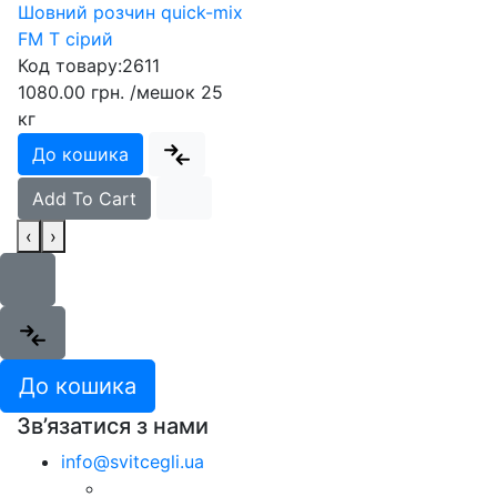
Шовний розчин quick-mix
FM T сірий
Код товару:
2611
1080.00 грн.
/мешок 25
кг
До кошика
Add To Cart
‹
›
До кошика
Зв’язатися з нами
info@svitcegli.ua