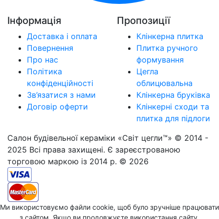
Інформація
Пропозиції
Доставка і оплата
Клінкерна плитка
Повернення
Плитка ручного
Про нас
формування
Політика
Цегла
конфіденційності
облицювальна
Зв’язатися з нами
Клінкерна бруківка
Договір оферти
Клінкерні сходи та
плитка для підлоги
Салон будівельної кераміки «Світ цегли™» © 2014 -
2025 Всі права захищені. Є зареєстрованою
торговою маркою із 2014 р. © 2026
Ми використовуємо файли cookie, щоб було зручніше працювати
з сайтом. Якщо ви продовжуєте використання сайту,