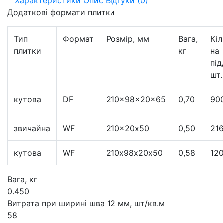
Характеристики
Опис
Відгуки (0)
Додаткові формати плитки
Тип
Формат
Розмір, мм
Вага,
Кіл
плитки
кг
на
під
шт.
кутова
DF
210x98x20x65
0,70
90
звичайна
WF
210x20х50
0,50
21
кутова
WF
210х98х20х50
0,58
12
Вага, кг
0.450
Витрата при ширині шва 12 мм, шт/кв.м
58