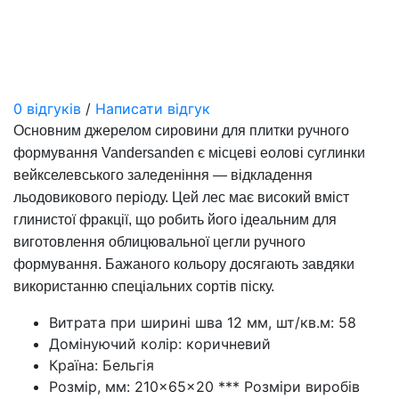
0 відгуків
/
Написати відгук
Основним джерелом сировини для плитки ручного
формування Vandersanden є місцеві еолові суглинки
вейкселевського заледеніння — відкладення
льодовикового періоду. Цей лес має високий вміст
глинистої фракції, що робить його ідеальним для
виготовлення облицювальної цегли ручного
формування. Бажаного кольору досягають завдяки
використанню спеціальних сортів піску.
Витрата при ширині шва 12 мм, шт/кв.м:
58
Домінуючий колір:
коричневий
Країна:
Бельгія
Розмір, мм:
210×65×20 *** Розміри виробів