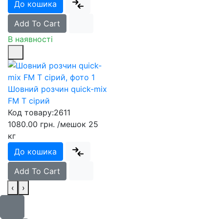
До кошика
Add To Cart
В наявності
Шовний розчин quick-mix
FM T сірий
Код товару:
2611
1080.00 грн.
/мешок 25
кг
До кошика
Add To Cart
‹
›