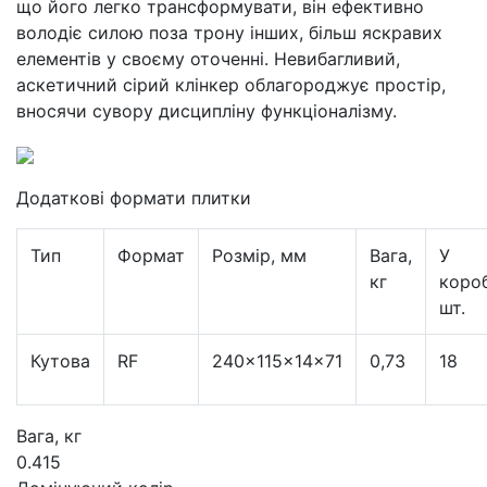
що його легко трансформувати, він ефективно
володіє силою поза трону інших, більш яскравих
елементів у своєму оточенні. Невибагливий,
аскетичний сірий клінкер облагороджує простір,
вносячи сувору дисципліну функціоналізму.
Додаткові формати плитки
Тип
Формат
Розмір, мм
Вага,
У
кг
короб
шт.
Кутова
RF
240×115×14×71
0,73
18
Вага, кг
0.415