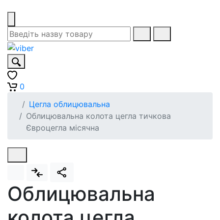
0
Цегла облицювальна
Облицювальна колота цегла тичкова
Євроцегла місячна
Облицювальна
колота цегла