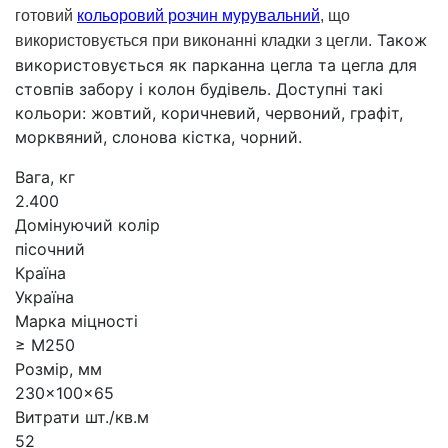
готовий
кольоровий розчин мурувальний
, що
Також
використовується при виконанні кладки з цегли.
використовується як парканна цегла та цегла для
стовпів забору і колон будівель. Доступні такі
кольори: жовтий, коричневий, червоний, графіт,
морквяний, слонова кістка, чорний.
Вага, кг
2.400
Домінуючий колір
пісочний
Країна
Україна
Марка міцності
≥ М250
Розмір, мм
230x100x65
Витрати шт./кв.м
52