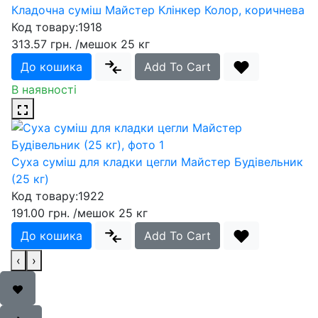
Кладочна суміш Майстер Клінкер Колор, коричнева
Код товару:
1918
313.57 грн.
/мешок 25 кг
До кошика
Add To Cart
В наявності
Суха суміш для кладки цегли Майстер Будівельник
(25 кг)
Код товару:
1922
191.00 грн.
/мешок 25 кг
До кошика
Add To Cart
‹
›