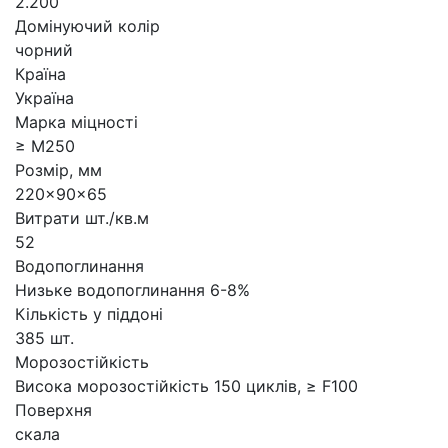
2.200
Домінуючий колір
чорний
Країна
Україна
Марка міцності
≥ М250
Розмір, мм
220x90x65
Витрати шт./кв.м
52
Водопоглинання
Низьке водопоглинання 6-8%
Кількість у піддоні
385 шт.
Морозостійкість
Висока морозостійкість 150 циклів, ≥ F100
Поверхня
скала