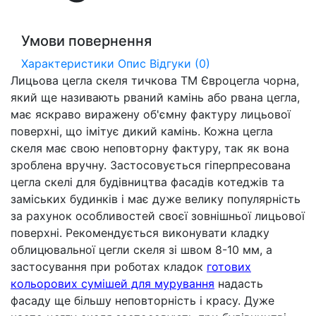
Умови повернення
Характеристики
Опис
Відгуки (0)
Лицьова цегла скеля тичкова ТМ Євроцегла чорна,
який ще називають рваний камінь або рвана цегла,
має яскраво виражену об'ємну фактуру лицьової
поверхні, що імітує дикий камінь. Кожна цегла
скеля має свою неповторну фактуру, так як вона
зроблена вручну. Застосовується гіперпресована
цегла скелі для будівництва фасадів котеджів та
заміських будинків і має дуже велику популярність
за рахунок особливостей своєї зовнішньої лицьової
поверхні. Рекомендується виконувати кладку
облицювальної цегли скеля зі швом 8-10 мм, а
застосування при роботах кладок
готових
кольорових сумішей для мурування
надасть
фасаду ще більшу неповторність і красу. Дуже