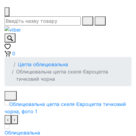
0
Цегла облицювальна
Облицювальна цегла скеля Євроцегла
тичковий чорна
‹
›