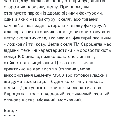
часто цеглу скеля застосовують при будівництві
огорож як парканну цеглу. При цьому ви
отримуєте паркан із двома різними фактурами,
одна з яких має фактуру "скеля", або "рваний
камінь", а інша задня сторона - гладку фактуру. А
для парканних стовпчиків краще використовувати
цеглу скеля тичкова, яка має дві фактурні площини
- ложкову і тичкову. Цегла скеля ТМ Євроцегла має
відмінні технічні характеристики - морозостійкість
понад 100 циклів, низьке вологопоглинання,
стійкість до вицвітання. Цегла скеля тичок
практично не дає висолів (головна умова -
використання цементу М500 або готової кладки і
що дуже важливо для будь-якого типу лицьової
цегли). Доступні кольори цегли скеля тичкова
Євроцегла - графіт, червоний, коричневий, жовтий,
слонова кістка, місячний, морквяний.
Вага, кг