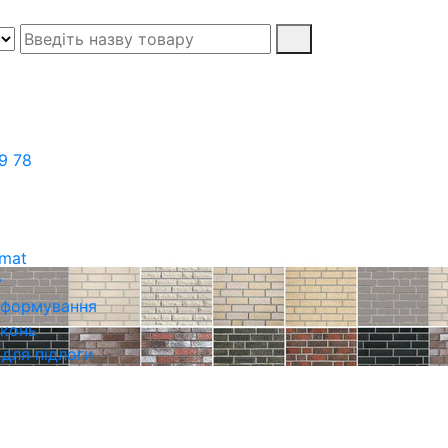
9 78
rmat
у
о формування
іконь
 для підлоги