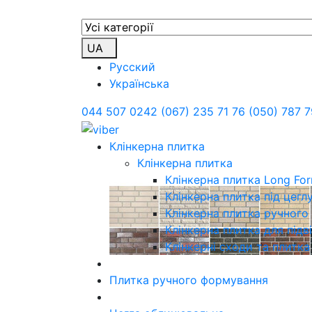
UA
Русский
Українська
044 507 0242
(067) 235 71 76
(050) 787 7
Клінкерна плитка
Клінкерна плитка
Клінкерна плитка Long Fo
Клінкерна плитка під цегл
Клінкерна плитка ручног
Клінкерна плитка для підв
Клінкерні сходи та плитка
Плитка ручного формування