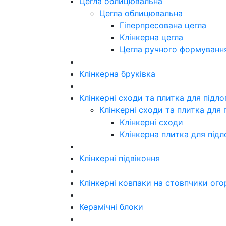
Цегла облицювальна
Цегла облицювальна
Гіперпресована цегла
Клінкерна цегла
Цегла ручного формуванн
Клінкерна бруківка
Клінкерні сходи та плитка для підл
Клінкерні сходи та плитка для 
Клінкерні сходи
Клінкерна плитка для підл
Клінкерні підвіконня
Клінкерні ковпаки на стовпчики ого
Керамічні блоки