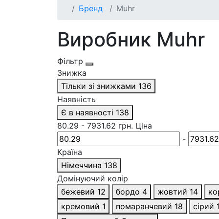
Бренд
Muhr
Виробник Muhr
Фільтр
Знижка
Тільки зі знижками
136
Наявність
Є в наявності
138
80.29
-
7931.62
грн.
Ціна
-
Країна
Німеччина
138
Домінуючий колір
бежевий
12
бордо
4
жовтий
14
ко
кремовий
1
помаранчевий
18
сірий