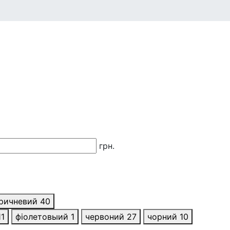
грн.
ричневий
40
11
фіолетовыий
1
червоний
27
чорний
10