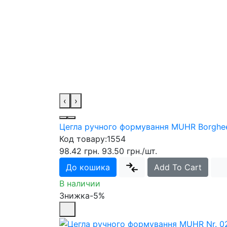
‹
›
Цегла ручного формування MUHR Borghe
Код товару:
1554
98.42 грн.
93.50 грн.
/шт.
До кошика
Add To Cart
В наличии
Знижка-5%