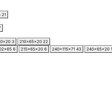
а
21
7
50x20
3
210x65x20
22
02x65
6
215×65×20
6
240x115x71
43
240×65×20