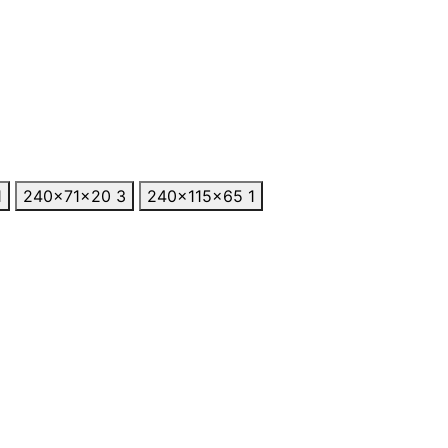
1
240×71×20
3
240×115×65
1