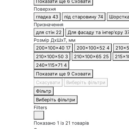
Показати ще 6
Сховати
Поверхня
гладка
43
під старовину
74
Шорстк
Призначення
для стін
22
Для фасаду та інтер'єру
3
Розмір ДхШхТ, мм
200x100x40
17
200x100x52
4
210x
210x100x50
3
210x100x65
25
215x1
240×115×71
4
Показати ще 9
Сховати
Скасувати
Виберіть фільтри
Фільтр
Виберіть фільтри
Filters
Показано 1 із 21 товарів