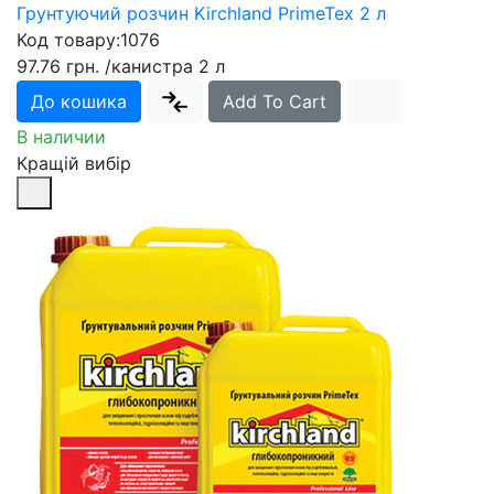
Грунтуючий розчин Kirchland PrimeTex 2 л
Код товару:
1076
97.76 грн.
/канистра 2 л
До кошика
Add To Cart
В наличии
Кращій вибір