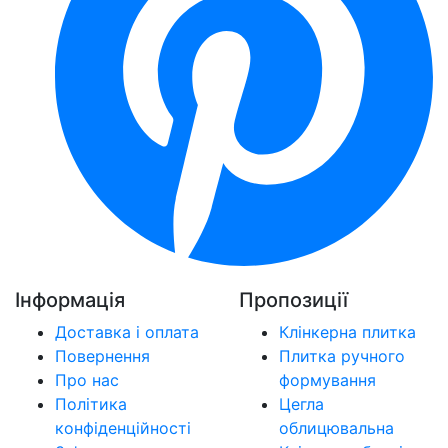
Інформація
Пропозиції
Доставка і оплата
Клінкерна плитка
Повернення
Плитка ручного
Про нас
формування
Політика
Цегла
конфіденційності
облицювальна