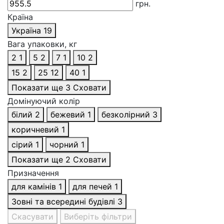
грн.
Країна
Україна
19
Вага упаковки, кг
2
1
5
2
7
1
10
2
15
2
25
12
40
1
Показати ще 3
Сховати
Домінуючий колір
білий
2
бежевий
1
безколірний
3
коричневий
1
сірий
1
чорний
1
Показати ще 2
Сховати
Призначення
для камінів
1
для печей
1
Зовні та всередині будівлі
3
Скасувати
Виберіть фільтри