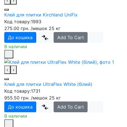
‹
›
Клей для плитки Kirchland UniFix
Код товару:
1993
275.00 грн.
/мешок 25 кг
До кошика
Add To Cart
В наличии
‹
›
Клей для плитки UltraFlex White (білий)
Код товару:
1731
955.50 грн.
/мешок 25 кг
До кошика
Add To Cart
В наличии