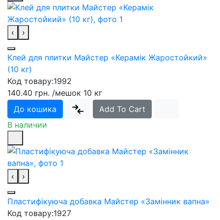
‹
›
Клей для плитки Майстер «Керамік Жаростойкий»
(10 кг)
Код товару:
1992
140.40 грн.
/мешок 10 кг
До кошика
Add To Cart
В наличии
‹
›
Пластифікуюча добавка Майстер «Замінник вапна»
Код товару:
1927