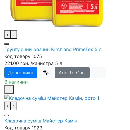
‹
›
Грунтуючий розчин Kirchland PrimeTex 5 л
Код товару:
1075
221.00 грн.
/канистра 5 л
До кошика
Add To Cart
В наличии
‹
›
Кладочна суміш Майстер Камін
Код товару:
1923