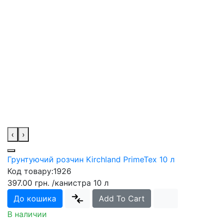
‹
›
Грунтуючий розчин Kirchland PrimeTex 10 л
Код товару:
1926
397.00 грн.
/канистра 10 л
До кошика
Add To Cart
В наличии