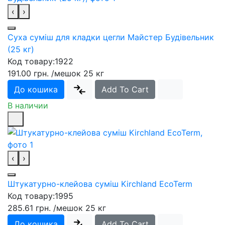
‹
›
Суха суміш для кладки цегли Майстер Будівельник
(25 кг)
Код товару:
1922
191.00 грн.
/мешок 25 кг
До кошика
Add To Cart
В наличии
‹
›
Штукатурно-клейова суміш Kirchland EcoTerm
Код товару:
1995
285.61 грн.
/мешок 25 кг
До кошика
Add To Cart