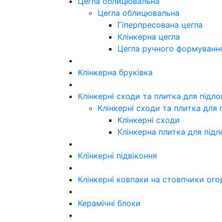
Цегла облицювальна
Цегла облицювальна
Гіперпресована цегла
Клінкерна цегла
Цегла ручного формуванн
Клінкерна бруківка
Клінкерні сходи та плитка для підл
Клінкерні сходи та плитка для 
Клінкерні сходи
Клінкерна плитка для підл
Клінкерні підвіконня
Клінкерні ковпаки на стовпчики ого
Керамічні блоки