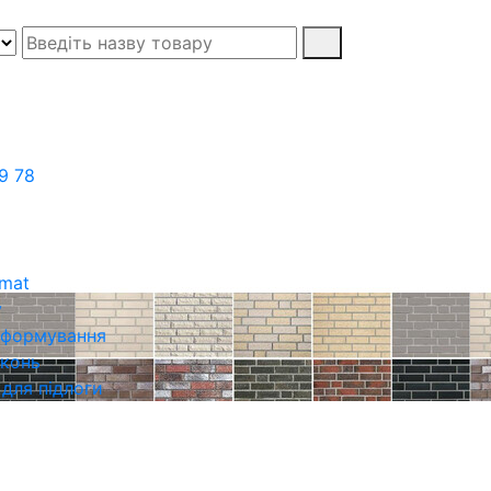
9 78
rmat
у
о формування
іконь
 для підлоги