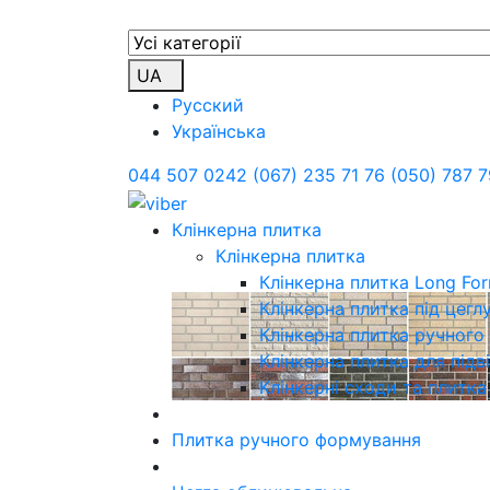
UA
Русский
Українська
044 507 0242
(067) 235 71 76
(050) 787 7
Клінкерна плитка
Клінкерна плитка
Клінкерна плитка Long Fo
Клінкерна плитка під цегл
Клінкерна плитка ручног
Клінкерна плитка для підв
Клінкерні сходи та плитка
Плитка ручного формування