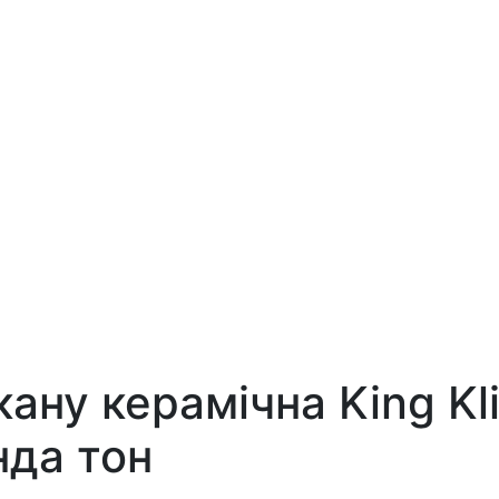
ну керамічна King Klin
нда тон