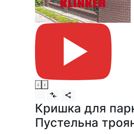
‹
›
Кришка для парка
Пустельна троя