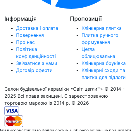
Інформація
Пропозиції
Доставка і оплата
Клінкерна плитка
Повернення
Плитка ручного
Про нас
формування
Політика
Цегла
конфіденційності
облицювальна
Зв’язатися з нами
Клінкерна бруківка
Договір оферти
Клінкерні сходи та
плитка для підлоги
Салон будівельної кераміки «Світ цегли™» © 2014 -
2025 Всі права захищені. Є зареєстрованою
торговою маркою із 2014 р. © 2026
Ми використовуємо файли cookie, щоб було зручніше працювати