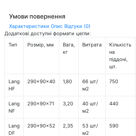
Умови повернення
Характеристики
Опис
Відгуки (0)
Додаткові доступні формати цегли:
Тип
Розмір, мм
Вага,
Витрата
Кількість
кг
на
піддоні,
шт.
Lang
290×90×40
1,80
66 шт/
750
HF
м2
Lang
290×90×71
3,20
40 шт/
440
NF
м2
Lang
290×90×52
2,35
53 шт/
590
DF
м2