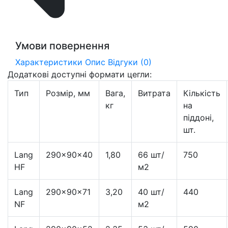
Умови повернення
Характеристики
Опис
Відгуки (0)
Додаткові доступні формати цегли:
Тип
Розмір, мм
Вага,
Витрата
Кількість
кг
на
піддоні,
шт.
Lang
290×90×40
1,80
66 шт/
750
HF
м2
Lang
290×90×71
3,20
40 шт/
440
NF
м2