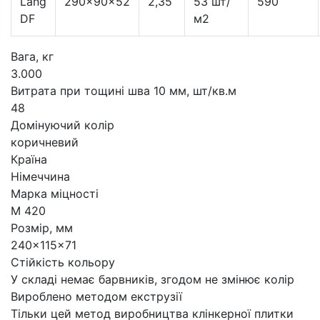
Lang
290×90×52
2,35
53 шт/
590
DF
м2
Вага, кг
3.000
Витрата при тощині шва 10 мм, шт/кв.м
48
Домінуючий колір
коричневий
Країна
Німеччина
Марка міцності
М 420
Розмір, мм
240x115x71
Стійкість кольору
У складі немає барвників, згодом не змінює колір
Вироблено методом екструзії
Тільки цей метод виробництва клінкерної плитки