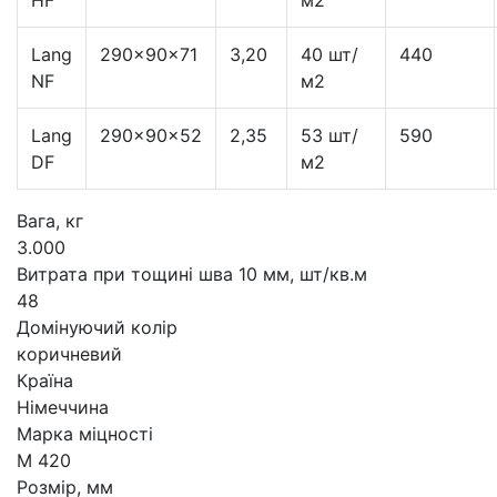
Lang
290×90×71
3,20
40 шт/
440
NF
м2
Lang
290×90×52
2,35
53 шт/
590
DF
м2
Вага, кг
3.000
Витрата при тощині шва 10 мм, шт/кв.м
48
Домінуючий колір
коричневий
Країна
Німеччина
Марка міцності
М 420
Розмір, мм