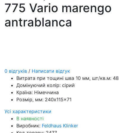
775 Vario marengo
antrablanca
0 відгуків
/
Написати відгук
Витрата при тощині шва 10 мм, шт/кв.м:
48
Домінуючий колір:
сірий
Країна:
Німеччина
Розмір, мм:
240x115x71
Усі характеристики
В наявності
Виробник:
Feldhaus Klinker
Код товару: 2477