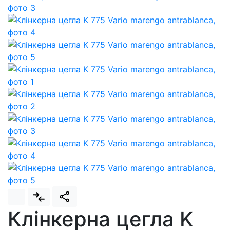
Клінкерна цегла K