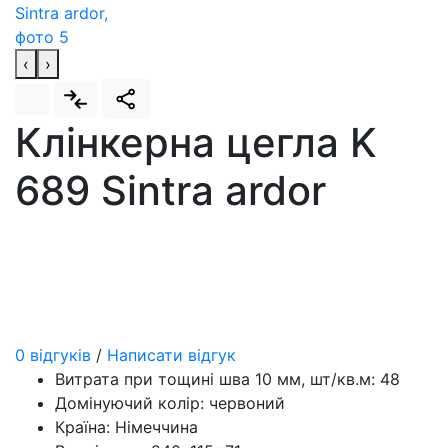
‹
›
Клінкерна цегла K
689 Sintra ardor
0 відгуків
/
Написати відгук
Витрата при тощині шва 10 мм, шт/кв.м:
48
Домінуючий колір:
червоний
Країна:
Німеччина