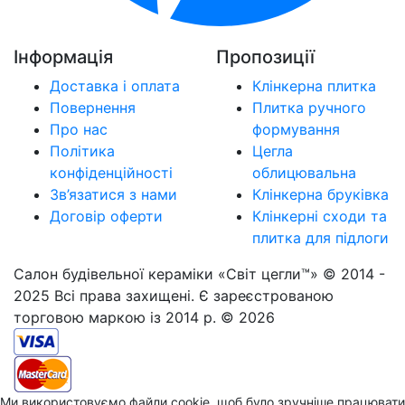
Інформація
Пропозиції
Доставка і оплата
Клінкерна плитка
Повернення
Плитка ручного
Про нас
формування
Політика
Цегла
конфіденційності
облицювальна
Зв’язатися з нами
Клінкерна бруківка
Договір оферти
Клінкерні сходи та
плитка для підлоги
Салон будівельної кераміки «Світ цегли™» © 2014 -
2025 Всі права захищені. Є зареєстрованою
торговою маркою із 2014 р. © 2026
Ми використовуємо файли cookie, щоб було зручніше працювати