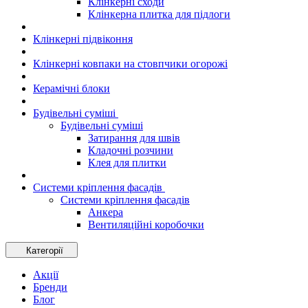
Клінкерні сходи
Клінкерна плитка для підлоги
Клінкерні підвіконня
Клінкерні ковпаки на стовпчики огорожі
Керамічні блоки
Будівельні суміші
Будівельні суміші
Затирання для швів
Кладочні розчини
Клея для плитки
Системи кріплення фасадів
Системи кріплення фасадів
Анкера
Вентиляційні коробочки
Категорії
Акції
Бренди
Блог