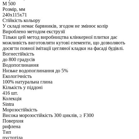
М 500
Розмір, мм
240x115x71
Стійкість кольору
У складі немає барвників, згодом не змінює колір
Вироблено методом екструзії
Тільки цей метод виробництва клінкерної плитки дає
можливість виготовляти кутові елементи, що дозволяють
досягти повної імітації цегляної кладки на фасаді будівлі.
Вогнестійкість
до 800 градусів
Водопоглинання
Низьке водопоглинання до 5%
Екологічність
100% натуральна глина
Кількість у піддоні
416 шт.
Колекція
Sintra
Морозостійкість
Висока морозостійкість 300 циклів, ≥ F300
Поверхня
рифлена
Тип
пустотіла