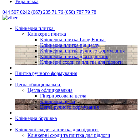
Українська
044 507 0242
(067) 235 71 76
(050) 787 79 78
Клінкерна плитка
Клінкерна плитка
Клінкерна плитка Long Format
Клінкерна плитка під цеглу
Клінкерна плитка ручного формування
Клінкерна плитка для підвіконь
Клінкерні сходи та плитка для підлоги
Плитка ручного формування
Цегла облицювальна
Цегла облицювальна
Гіперпресована цегла
Клінкерна цегла
Цегла ручного формування
Клінкерна бруківка
Клінкерні сходи та плитка для підлоги
Клінкерні сходи та плитка для підлоги