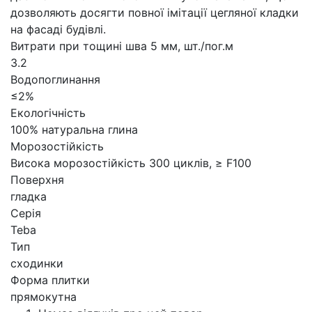
дозволяють досягти повної імітації цегляної кладки
на фасаді будівлі.
Витрати при тощині шва 5 мм, шт./пог.м
3.2
Водопоглинання
≤2%
Екологічність
100% натуральна глина
Морозостійкість
Висока морозостійкість 300 циклів, ≥ F100
Поверхня
гладка
Серія
Teba
Тип
сходинки
Форма плитки
прямокутна