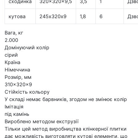
сходинка
320x320x9,5
3,5
1
Дзв
кутова
245х320х9
1,8
6
Дзв
Вага, кг
2.000
Домінуючий колір
сірий
Країна
Німеччина
Розмір, мм
310x320x9
Стійкість кольору
У складі немає барвників, згодом не змінює колір
Імітація
під камінь
Вироблено методом екструзії
Тільки цей метод виробництва клінкерної плитки
дає можливість виготовляти кутові елементи, що