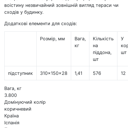
воістину незвичайний зовнішній вигляд тераси чи
сходів у будинку.
Додаткові елементи для сходів:
Розмір, мм
Вага,
Кількість
У
кг
на
кор
піддона,
шт
шт
підступник
310×150×28
1,41
576
12
Вага, кг
3.800
Домінуючий колір
коричневий
Країна
Іспанія