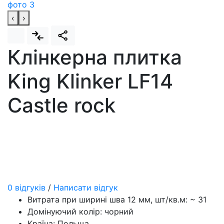
‹
›
Клінкерна плитка
King Klinker LF14
Castle rock
0 відгуків
/
Написати відгук
Витрата при ширині шва 12 мм, шт/кв.м:
~ 31
Домінуючий колір:
чорний
Країна:
Польща