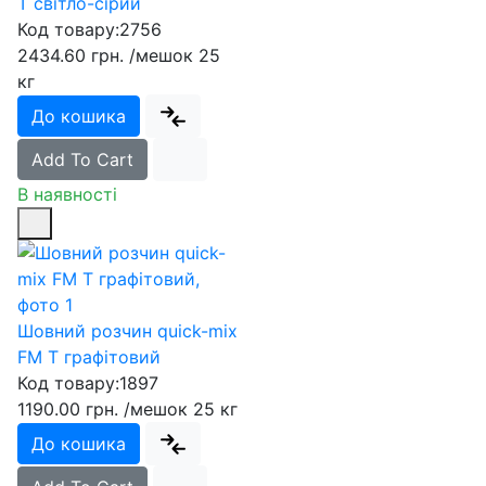
T світло-сірий
Код товару:
2756
2434.60 грн.
/мешок 25
кг
До кошика
Add To Cart
В наявності
Шовний розчин quick-mix
FM T графітовий
Код товару:
1897
1190.00 грн.
/мешок 25 кг
До кошика