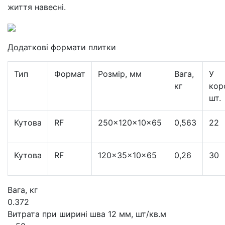
життя навесні.
Додаткові формати плитки
Тип
Формат
Розмір, мм
Вага,
У
кг
кор
шт.
Кутова
RF
250×120×10×65
0,563
22
Кутова
RF
120×35×10×65
0,26
30
Вага, кг
0.372
Витрата при ширині шва 12 мм, шт/кв.м