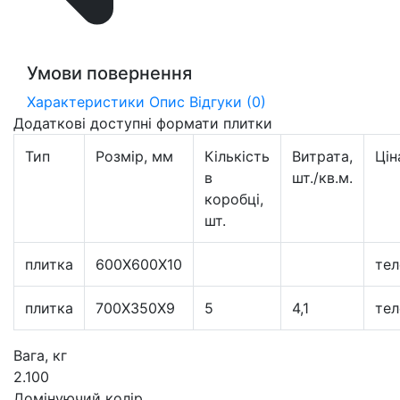
Умови повернення
Характеристики
Опис
Відгуки (0)
Додаткові доступні формати плитки
Тип
Розмір, мм
Кількість
Витрата,
Цін
в
шт./кв.м.
коробці,
шт.
плитка
600X600X10
тел
плитка
700Х350Х9
5
4,1
тел
Вага, кг
2.100
Домінуючий колір