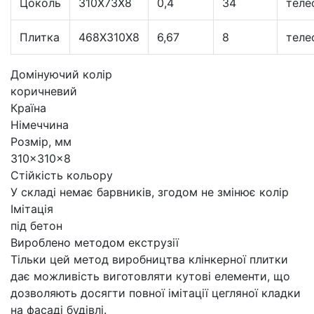
Цоколь
310X73X8
0,4
34
теле
Плитка
468Х310Х8
6,67
8
теле
Домінуючий колір
коричневий
Країна
Німеччина
Розмір, мм
310×310×8
Стійкість кольору
У складі немає барвників, згодом не змінює колір
Імітація
під бетон
Вироблено методом екструзії
Тільки цей метод виробництва клінкерної плитки
дає можливість виготовляти кутові елементи, що
дозволяють досягти повної імітації цегляної кладки
на фасаді будівлі.