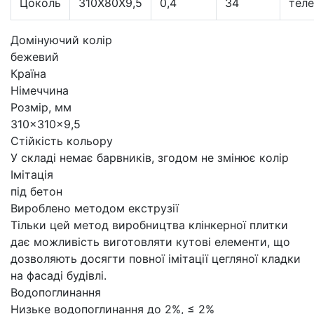
Цоколь
310X80X9,5
0,4
34
тел
Домінуючий колір
бежевий
Країна
Німеччина
Розмір, мм
310×310×9,5
Стійкість кольору
У складі немає барвників, згодом не змінює колір
Імітація
під бетон
Вироблено методом екструзії
Тільки цей метод виробництва клінкерної плитки
дає можливість виготовляти кутові елементи, що
дозволяють досягти повної імітації цегляної кладки
на фасаді будівлі.
Водопоглинання
Низьке водопоглинання до 2%, ≤ 2%