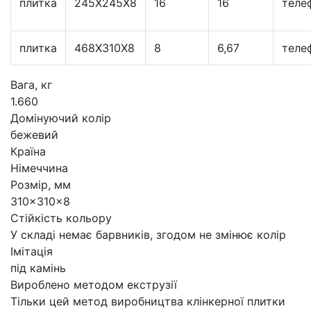
плитка
245X245X8
16
16
теле
плитка
468Х310Х8
8
6,67
теле
Вага, кг
1.660
Домінуючий колір
бежевий
Країна
Німеччина
Розмір, мм
310×310×8
Стійкість кольору
У складі немає барвників, згодом не змінює колір
Імітація
під камінь
Вироблено методом екструзії
Тільки цей метод виробництва клінкерної плитки