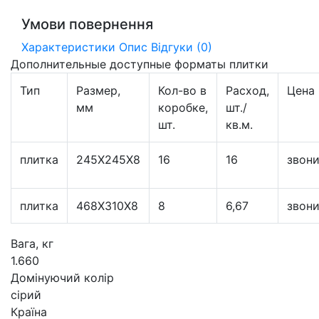
Умови повернення
Характеристики
Опис
Відгуки (0)
Дополнительные доступные форматы плитки
Тип
Размер,
Кол-во в
Расход,
Цена
мм
коробке,
шт./
шт.
кв.м.
плитка
245X245X8
16
16
звони
плитка
468Х310Х8
8
6,67
звони
Вага, кг
1.660
Домінуючий колір
сірий
Країна