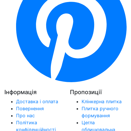
Інформація
Пропозиції
Доставка і оплата
Клінкерна плитка
Повернення
Плитка ручного
Про нас
формування
Політика
Цегла
конфіденційності
облицювальна