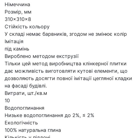
Німеччина
Розмір, мм
310×310×8
Стійкість кольору
У складі немає барвників, згодом не змінює колір
Імітація
під камінь
Вироблено методом екструзії
Тільки цей метод виробництва клінкерної плитки
дає можливість виготовляти кутові елементи, що
дозволяють досягти повної імітації цегляної кладки
на фасаді будівлі.
Витрати, шт./кв.м
10
Водопоглинання
Низьке водопоглинання до 2%, ≤ 2%
Екологічність
100% натуральна глина
Кількість у піддоні