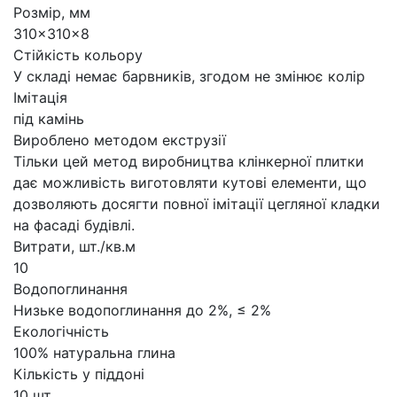
Розмір, мм
310×310×8
Стійкість кольору
У складі немає барвників, згодом не змінює колір
Імітація
під камінь
Вироблено методом екструзії
Тільки цей метод виробництва клінкерної плитки
дає можливість виготовляти кутові елементи, що
дозволяють досягти повної імітації цегляної кладки
на фасаді будівлі.
Витрати, шт./кв.м
10
Водопоглинання
Низьке водопоглинання до 2%, ≤ 2%
Екологічність
100% натуральна глина
Кількість у піддоні
10 шт.