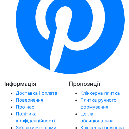
Інформація
Пропозиції
Доставка і оплата
Клінкерна плитка
Повернення
Плитка ручного
Про нас
формування
Політика
Цегла
конфіденційності
облицювальна
Зв’язатися з нами
Клінкерна бруківка