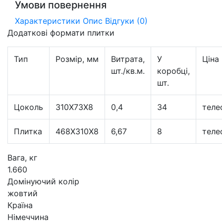
Умови повернення
Характеристики
Опис
Відгуки (0)
Додаткові формати плитки
Тип
Розмір, мм
Витрата,
У
Ціна
шт./кв.м.
коробці,
шт.
Цоколь
310X73X8
0,4
34
теле
Плитка
468Х310Х8
6,67
8
теле
Вага, кг
1.660
Домінуючий колір
жовтий
Країна
Німеччина