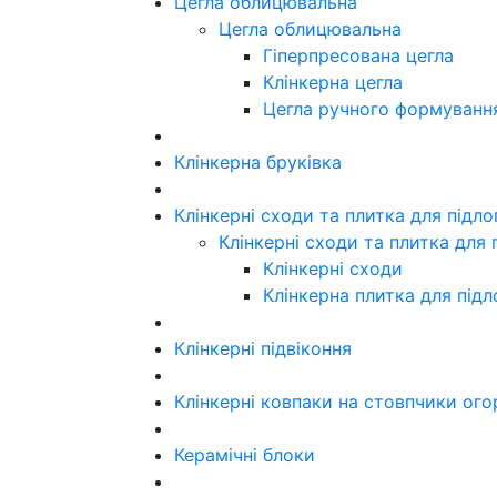
Цегла облицювальна
Цегла облицювальна
Гіперпресована цегла
Клінкерна цегла
Цегла ручного формуванн
Клінкерна бруківка
Клінкерні сходи та плитка для підл
Клінкерні сходи та плитка для 
Клінкерні сходи
Клінкерна плитка для підл
Клінкерні підвіконня
Клінкерні ковпаки на стовпчики ого
Керамічні блоки