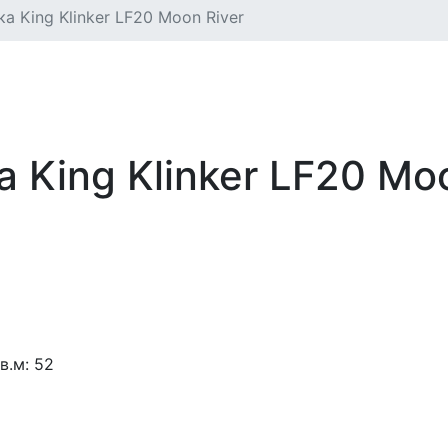
а King Klinker LF20 Moon River
 King Klinker LF20 Mo
в.м:
52