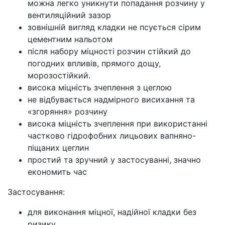
можна легко уникнути попадання розчину у
вентиляційний зазор
зовнішній вигляд кладки не псується сірим
цементним нальотом
після набору міцності розчин стійкий до
погодних впливів, прямого дощу,
морозостійкий.
висока міцність зчеплення з цеглою
не відбувається надмірного висихання та
«згоряння» розчину
висока міцність зчеплення при використанні
частково гідрофобних лицьових вапняно-
піщаних цеглин
простий та зручний у застосуванні, значно
економить час
Застосування:
для виконання міцної, надійної кладки без
ризику