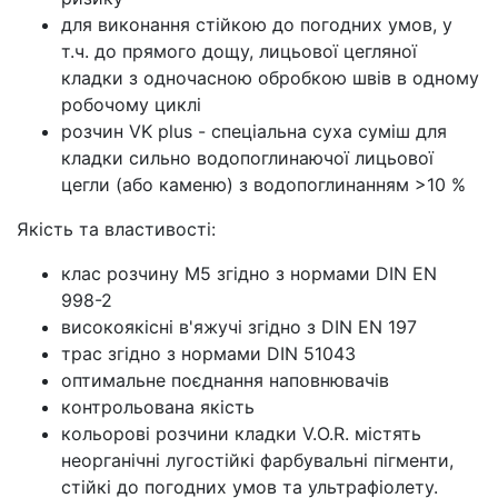
для виконання стійкою до погодних умов, у
т.ч. до прямого дощу, лицьової цегляної
кладки з одночасною обробкою швів в одному
робочому циклі
розчин VK plus - спеціальна суха суміш для
кладки сильно водопоглинаючої лицьової
цегли (або каменю) з водопоглинанням >10 %
Якість та властивості:
клас розчину М5 згідно з нормами DIN EN
998-2
високоякісні в'яжучі згідно з DIN EN 197
трас згідно з нормами DIN 51043
оптимальне поєднання наповнювачів
контрольована якість
кольорові розчини кладки V.O.R. містять
неорганічні лугостійкі фарбувальні пігменти,
стійкі до погодних умов та ультрафіолету.