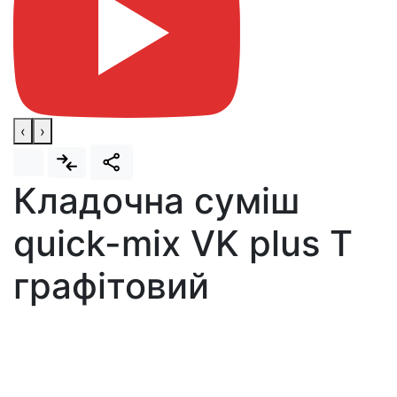
‹
›
Кладочна суміш
quick-mix VK plus T
графітовий