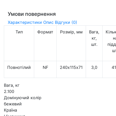
Умови повернення
Характеристики
Опис
Відгуки (0)
Тип
Формат
Розмір, мм
Вага,
Кіль
кг,
н
шт.
підд
ш
Повнотілий
NF
240х115х71
3,0
4
Вага, кг
2.100
Домінуючий колір
бежевий
Країна