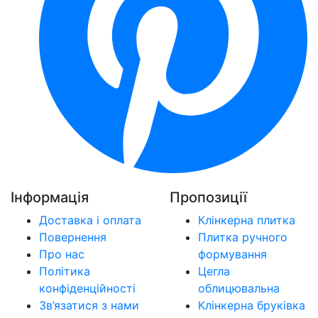
Інформація
Пропозиції
Доставка і оплата
Клінкерна плитка
Повернення
Плитка ручного
Про нас
формування
Політика
Цегла
конфіденційності
облицювальна
Зв’язатися з нами
Клінкерна бруківка