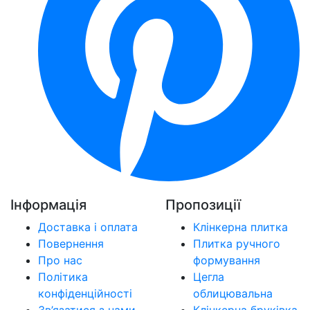
Інформація
Пропозиції
Доставка і оплата
Клінкерна плитка
Повернення
Плитка ручного
Про нас
формування
Політика
Цегла
конфіденційності
облицювальна
Зв’язатися з нами
Клінкерна бруківка