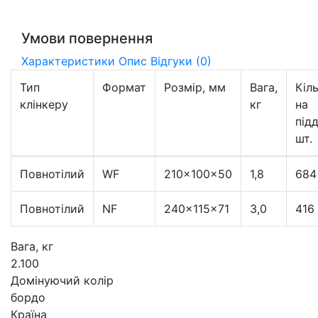
Умови повернення
Характеристики
Опис
Відгуки (0)
Тип
Формат
Розмір, мм
Вага,
Кіл
клінкеру
кг
на
підд
шт.
Повнотілий
WF
210×100×50
1,8
684
Повнотілий
NF
240×115×71
3,0
416
Вага, кг
2.100
Домінуючий колір
бордо
Країна