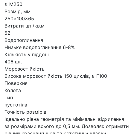
≥ М250
Розмір, мм
250x100x65
Витрати шт./кв.м
52
Водопоглинання
Низьке водопоглинання 6-8%
Кількість у піддоні
406 шт.
Морозостійкість
Висока морозостійкість 150 циклів, ≥ F100
Поверхня
Колота
Тип
пустотіла
Точність розмірів
Ідеально рівна геометрія та мінімальні відхилення
за розмірами всього до 0,5 мм. Дозволяє отримати
рівний красивий шов та естетичну кладку.