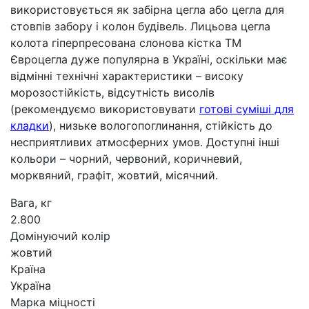
використовується як забірна цегла або цегла для
стовпів забору і колон будівель. Лицьова цегла
колота гіперпресована слонова кістка ТМ
Євроцегла дуже популярна в Україні, оскільки має
відмінні технічні характеристики – високу
морозостійкість, відсутність висолів
(рекомендуємо використовувати
готові суміші для
кладки
), низьке вологопоглинання, стійкість до
несприятливих атмосферних умов. Доступні інші
кольори – чорний, червоний, коричневий,
морквяний, графіт, жовтий, місячний.
Вага, кг
2.800
Домінуючий колір
жовтий
Країна
Україна
Марка міцності