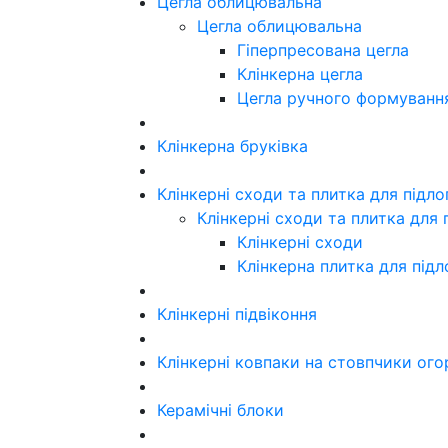
Цегла облицювальна
Цегла облицювальна
Гіперпресована цегла
Клінкерна цегла
Цегла ручного формуванн
Клінкерна бруківка
Клінкерні сходи та плитка для підл
Клінкерні сходи та плитка для 
Клінкерні сходи
Клінкерна плитка для підл
Клінкерні підвіконня
Клінкерні ковпаки на стовпчики ого
Керамічні блоки