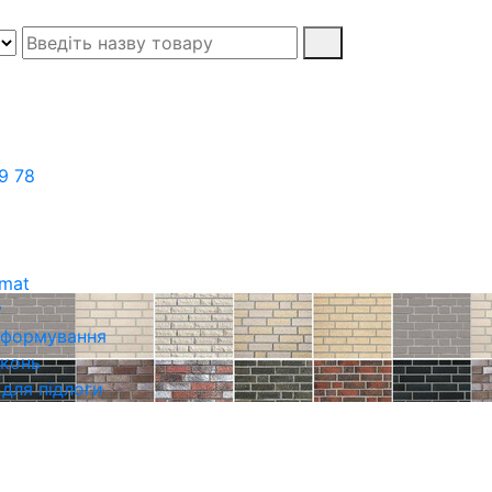
9 78
rmat
у
о формування
іконь
 для підлоги