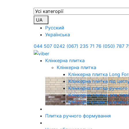
UA
Русский
Українська
044 507 0242
(067) 235 71 76
(050) 787 7
Клінкерна плитка
Клінкерна плитка
Клінкерна плитка Long Fo
Клінкерна плитка під цегл
Клінкерна плитка ручног
Клінкерна плитка для підв
Клінкерні сходи та плитка
Плитка ручного формування