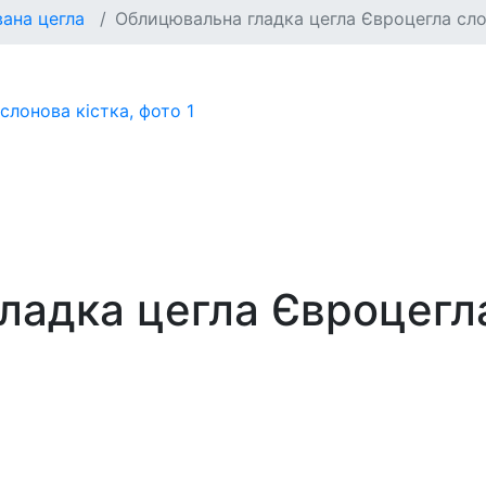
вана цегла
Облицювальна гладка цегла Євроцегла сло
адка цегла Євроцегла