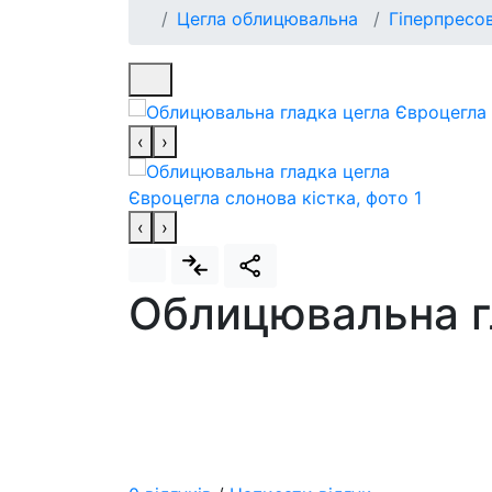
Цегла облицювальна
Гіперпресо
‹
›
‹
›
Облицювальна гл