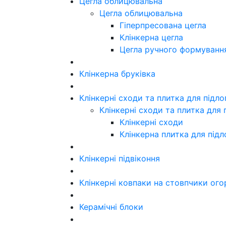
Цегла облицювальна
Цегла облицювальна
Гіперпресована цегла
Клінкерна цегла
Цегла ручного формуванн
Клінкерна бруківка
Клінкерні сходи та плитка для підл
Клінкерні сходи та плитка для 
Клінкерні сходи
Клінкерна плитка для підл
Клінкерні підвіконня
Клінкерні ковпаки на стовпчики ого
Керамічні блоки