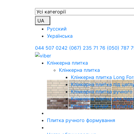
UA
Русский
Українська
044 507 0242
(067) 235 71 76
(050) 787 7
Клінкерна плитка
Клінкерна плитка
Клінкерна плитка Long Fo
Клінкерна плитка під цегл
Клінкерна плитка ручног
Клінкерна плитка для підв
Клінкерні сходи та плитка
Плитка ручного формування