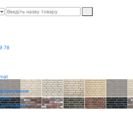
9 78
rmat
у
о формування
іконь
 для підлоги