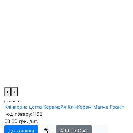
‹
›
Клінкерна цегла Керамейя КлінКерам Магма Граніт
Код товару:
1158
38.80 грн.
/шт.
До кошика
Add To Cart