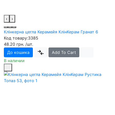
‹
›
Клінкерна цегла Керамейя КлінКерам Гранат 6
Код товару:
3385
48.20 грн.
/шт.
До кошика
Add To Cart
В наличии