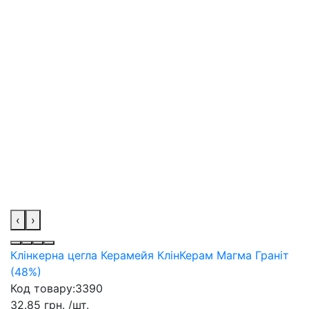
‹
›
Клінкерна цегла Керамейя КлінКерам Магма Граніт
(48%)
Код товару:
3390
32.85 грн.
/шт.