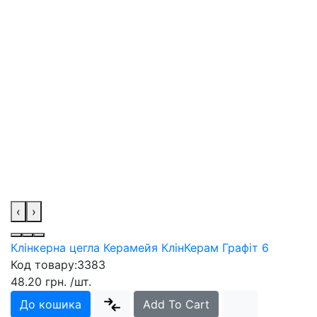
‹
›
Клінкерна цегла Керамейя КлінКерам Графіт 6
Код товару:
3383
48.20 грн.
/шт.
До кошика
Add To Cart