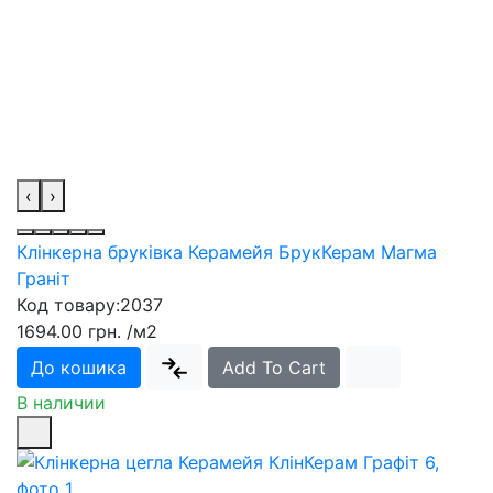
‹
›
Клінкерна бруківка Керамейя БрукКерам Магма
Граніт
Код товару:
2037
1694.00 грн.
/м2
До кошика
Add To Cart
В наличии