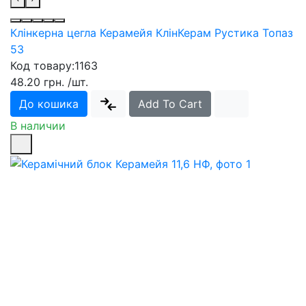
Клінкерна цегла Керамейя КлінКерам Рустика Топаз
53
Код товару:
1163
48.20 грн.
/шт.
До кошика
Add To Cart
В наличии