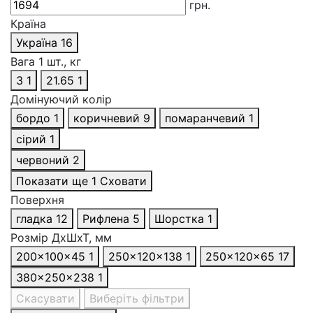
грн.
Країна
Україна
16
Вага 1 шт., кг
3
1
21.65
1
Домінуючий колір
бордо
1
коричневий
9
помаранчевий
1
сірий
1
червоний
2
Показати ще 1
Сховати
Поверхня
гладка
12
Рифлена
5
Шорстка
1
Розмір ДхШхТ, мм
200x100x45
1
250x120x138
1
250×120×65
17
380x250x238
1
Скасувати
Виберіть фільтри