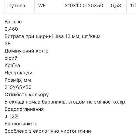
кутова
WF
210×100×20×50
0,58
11
Вага, кг
0.460
Витрата при ширині шва 12 мм, шт/кв.м
58
Домінуючий колір
сірий
Країна
Нідерланди
Розмір, мм
210x65x20
Стійкість кольору
У складі немає барвників, згодом не змінює колір
Водопоглинання
≤ 12%
Екологічність
Зроблено з екологічно чистої глини