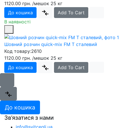
1120.00 грн.
/мешок 25 кг
До кошика
Add To Cart
В наявності
Шовний розчин quick-mix FM T сталевий
Код товару:
2610
1120.00 грн.
/мешок 25 кг
До кошика
Add To Cart
До кошика
Зв’язатися з нами
info@svitcegli.ua