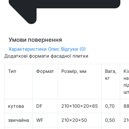
Умови повернення
Характеристики
Опис
Відгуки (0)
Додаткові формати фасадної плитки
Тип
Формат
Розмір, мм
Вага,
Кі
кг
на
пі
шт
кутова
DF
210×100×20×65
0,70
8
звичайна
WF
210×20×50
0,50
21