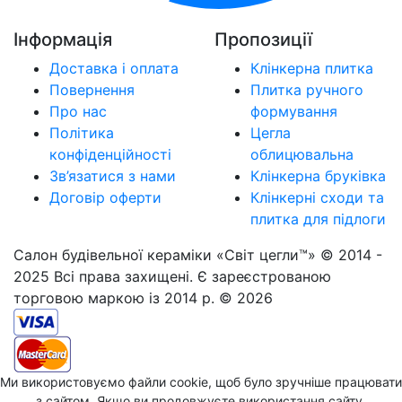
Інформація
Пропозиції
Доставка і оплата
Клінкерна плитка
Повернення
Плитка ручного
Про нас
формування
Політика
Цегла
конфіденційності
облицювальна
Зв’язатися з нами
Клінкерна бруківка
Договір оферти
Клінкерні сходи та
плитка для підлоги
Салон будівельної кераміки «Світ цегли™» © 2014 -
2025 Всі права захищені. Є зареєстрованою
торговою маркою із 2014 р. © 2026
Ми використовуємо файли cookie, щоб було зручніше працювати
з сайтом. Якщо ви продовжуєте використання сайту,