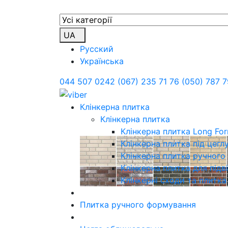
UA
Русский
Українська
044 507 0242
(067) 235 71 76
(050) 787 7
Клінкерна плитка
Клінкерна плитка
Клінкерна плитка Long Fo
Клінкерна плитка під цегл
Клінкерна плитка ручног
Клінкерна плитка для підв
Клінкерні сходи та плитка
Плитка ручного формування