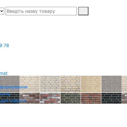
9 78
rmat
у
о формування
іконь
 для підлоги