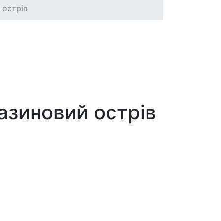
 острів
мазиновий острів