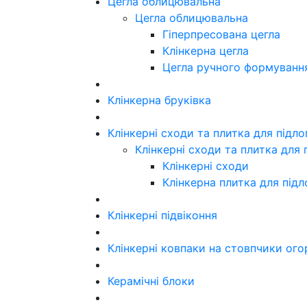
Цегла облицювальна
Цегла облицювальна
Гіперпресована цегла
Клінкерна цегла
Цегла ручного формуванн
Клінкерна бруківка
Клінкерні сходи та плитка для підл
Клінкерні сходи та плитка для 
Клінкерні сходи
Клінкерна плитка для підл
Клінкерні підвіконня
Клінкерні ковпаки на стовпчики ого
Керамічні блоки