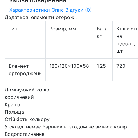
Характеристики
Опис
Відгуки (0)
Додаткові елементи огорожі:
Тип
Розмір, мм
Вага,
Кількіст
кг
на
піддоні,
шт
Елемент
180/120×100×58
1,25
720
оргороджень
Домінуючий колір
коричневий
Країна
Польща
Стійкість кольору
У складі немає барвників, згодом не змінює колір
Водопоглинання