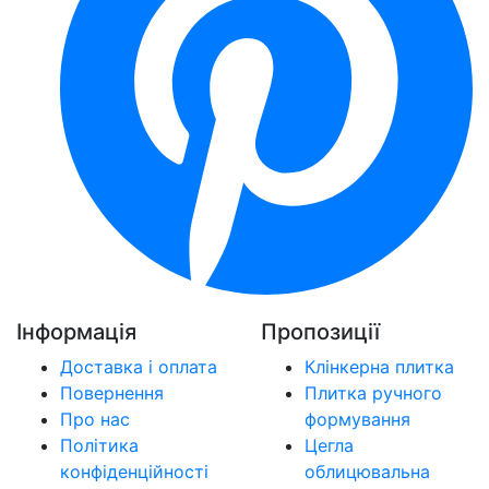
Інформація
Пропозиції
Доставка і оплата
Клінкерна плитка
Повернення
Плитка ручного
Про нас
формування
Політика
Цегла
конфіденційності
облицювальна