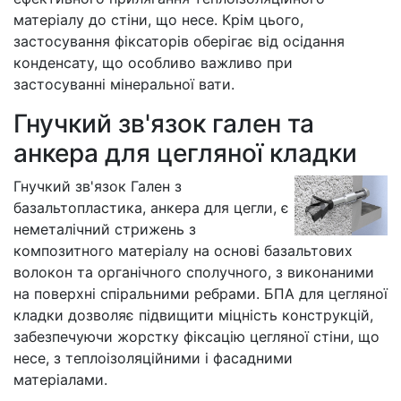
матеріалу до стіни, що несе. Крім цього,
застосування фіксаторів оберігає від осідання
конденсату, що особливо важливо при
застосуванні мінеральної вати.
Гнучкий зв'язок гален та
анкера для цегляної кладки
Гнучкий зв'язок Гален з
базальтопластика, анкера для цегли, є
неметалічний стрижень з
композитного матеріалу на основі базальтових
волокон та органічного сполучного, з виконаними
на поверхні спіральними ребрами. БПА для цегляної
кладки дозволяє підвищити міцність конструкцій,
забезпечуючи жорстку фіксацію цегляної стіни, що
несе, з теплоізоляційними і фасадними
матеріалами.