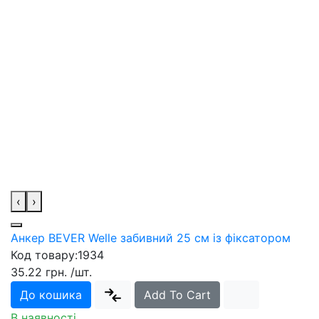
‹
›
Анкер BEVER Welle забивний 25 см із фіксатором
Код товару:
1934
35.22 грн.
/шт.
До кошика
Add To Cart
В наявності