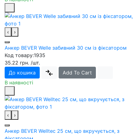
‹
›
Анкер BEVER Welle забивний 30 см із фіксатором
Код товару:
1935
35.22 грн.
/шт.
До кошика
Add To Cart
В наявності
‹
›
Анкер BEVER Welltec 25 см, що вкручується, з
фіксатором