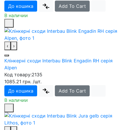
До кошика
Add To Cart
В наличии
‹
›
Клінкерні cходи Interbau Blink Engadin RH серія
Alpen
Код товару:
2135
1085.21 грн.
/шт.
До кошика
Add To Cart
В наличии