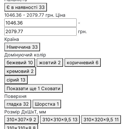
Є в наявності
33
1046.36
-
2079.77
грн.
Ціна
-
грн.
Країна
Німеччина
33
Домінуючий колір
бежевий
10
жовтий
2
коричневий
6
кремовий
2
сірий
13
Показати ще 1
Сховати
Поверхня
гладка
32
Шорстка
1
Розмір ДхШхТ, мм
310x307x9
2
310x310x9,5
13
310x320x9,5
11
310×310×8
8