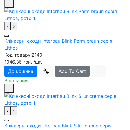
‹
›
Клінкерні сходи Interbau Blink Perm braun серія
Lithos
Код товару:
2140
1046.36 грн.
/шт.
До кошика
Add To Cart
В наличии
‹
›
Клінкерні сходи Interbau Blink Silur creme серія