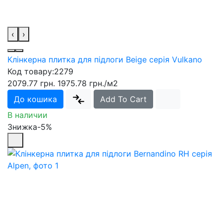
‹
›
Клінкерна плитка для підлоги Beige серія Vulkano
Код товару:
2279
2079.77 грн.
1975.78 грн.
/м2
До кошика
Add To Cart
В наличии
Знижка-5%