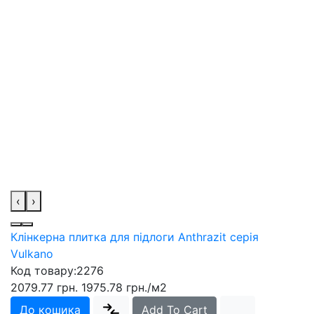
‹
›
Клінкерна плитка для підлоги Anthrazit серія
Vulkano
Код товару:
2276
2079.77 грн.
1975.78 грн.
/м2
До кошика
Add To Cart