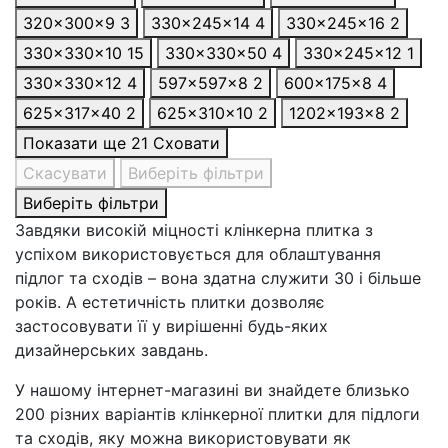
320x300x9
3
330x245x14
4
330x245x16
2
330x330x10
15
330x330x50
4
330×245x12
1
330×330x12
4
597x597x8
2
600x175x8
4
625x317x40
2
625×310×10
2
1202x193x8
2
Показати ще 21
Сховати
Скасувати
Виберіть фільтри
Виберіть фільтри
Завдяки високій міцності клінкерна плитка з
успіхом використовується для облаштування
підлог та сходів – вона здатна служити 30 і більше
років. А естетичність плитки дозволяє
застосовувати її у вирішенні будь-яких
дизайнерських завдань.
У нашому інтернет-магазині ви знайдете близько
200 різних варіантів клінкерної плитки для підлоги
та сходів, яку можна використовувати як