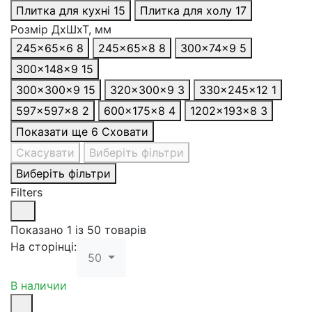
Плитка для кухні
15
Плитка для холу
17
Розмір ДхШхТ, мм
245x65x6
8
245x65x8
8
300×74x9
5
300×148x9
15
300×300x9
15
320x300x9
3
330×245x12
1
597x597x8
2
600x175x8
4
1202x193x8
3
Показати ще 6
Сховати
Скасувати
Виберіть фільтри
Виберіть фільтри
Filters
Показано 1 із 50 товарів
На сторінці:
50
В наличии