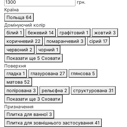
грн.
Країна
Польща
64
Домінуючий колір
білий
1
бежевий
14
графітовий
1
жовтий
3
коричневий
22
помаранчевий
3
сірий
17
червоний
2
чорний
1
Показати ще 5
Сховати
Поверхня
гладка
1
глазурована
27
глянсова
5
матова
52
полірована
3
рельєфна
2
структурована
31
Показати ще 3
Сховати
Призначення
Плитка для ванної
3
Плитка для зовнішнього застосування
41